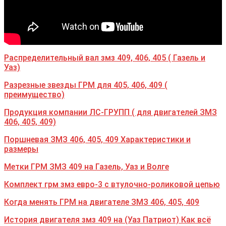
Распределительный вал змз 409, 406, 405 ( Газель и
Уаз)
Разрезные звезды ГРМ для 405, 406, 409 (
преимущество)
Продукция компании ЛС-ГРУПП ( для двигателей ЗМЗ
406, 405, 409)
Поршневая ЗМЗ 406, 405, 409 Характеристики и
размеры
Метки ГРМ ЗМЗ 409 на Газель, Уаз и Волге
Комплект грм змз евро-3 с втулочно-роликовой цепью
Когда менять ГРМ на двигателе ЗМЗ 406, 405, 409
История двигателя змз 409 на (Уаз Патриот) Как всё