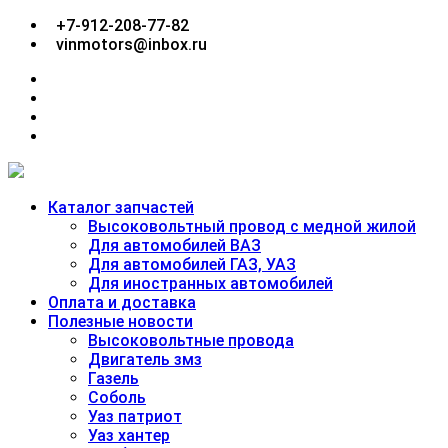
Перейти
+7-912-208-77-82
к
vinmotors@inbox.ru
содержимому
facebook
twitter
google
plus
linkedin
Каталог запчастей
Высоковольтный провод с медной жилой
Для автомобилей ВАЗ
Для автомобилей ГАЗ, УАЗ
Для иностранных автомобилей
Оплата и доставка
Полезные новости
Высоковольтные провода
Двигатель змз
Газель
Соболь
Уаз патриот
Уаз хантер