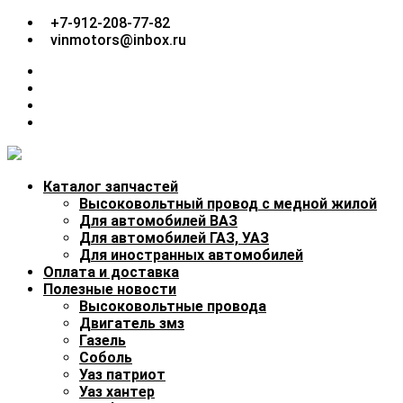
Перейти
+7-912-208-77-82
к
vinmotors@inbox.ru
содержимому
facebook
twitter
google
plus
linkedin
Каталог запчастей
Высоковольтный провод с медной жилой
Для автомобилей ВАЗ
Для автомобилей ГАЗ, УАЗ
Для иностранных автомобилей
Оплата и доставка
Полезные новости
Высоковольтные провода
Двигатель змз
Газель
Соболь
Уаз патриот
Уаз хантер