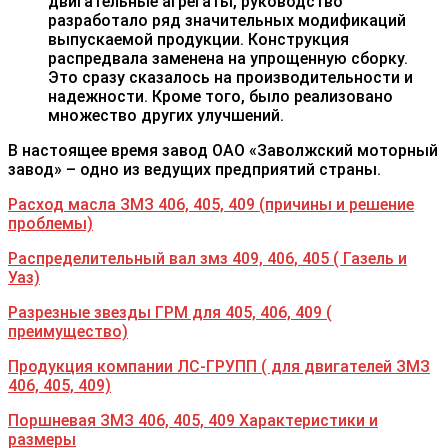
двигательные агрегаты, руководство
разработало ряд значительных модификаций
выпускаемой продукции. Конструкция
распредвала заменена на упрощенную сборку.
Это сразу сказалось на производительности и
надежности. Кроме того, было реализовано
множество других улучшений.
В настоящее время завод ОАО «Заволжский моторный
завод» – одно из ведущих предприятий страны.
Расход масла ЗМЗ 406, 405, 409 (причины и решение
проблемы)
Распределительный вал змз 409, 406, 405 ( Газель и
Уаз)
Разрезные звезды ГРМ для 405, 406, 409 (
преимущество)
Продукция компании ЛС-ГРУПП ( для двигателей ЗМЗ
406, 405, 409)
Поршневая ЗМЗ 406, 405, 409 Характеристики и
размеры