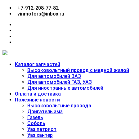
Перейти
+7-912-208-77-82
к
vinmotors@inbox.ru
содержимому
facebook
twitter
google
plus
linkedin
Каталог запчастей
Высоковольтный провод с медной жилой
Для автомобилей ВАЗ
Для автомобилей ГАЗ, УАЗ
Для иностранных автомобилей
Оплата и доставка
Полезные новости
Высоковольтные провода
Двигатель змз
Газель
Соболь
Уаз патриот
Уаз хантер