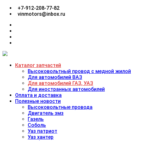
Перейти
+7-912-208-77-82
к
vinmotors@inbox.ru
содержимому
facebook
twitter
google
plus
linkedin
Каталог запчастей
Высоковольтный провод с медной жилой
Для автомобилей ВАЗ
Для автомобилей ГАЗ, УАЗ
Для иностранных автомобилей
Оплата и доставка
Полезные новости
Высоковольтные провода
Двигатель змз
Газель
Соболь
Уаз патриот
Уаз хантер