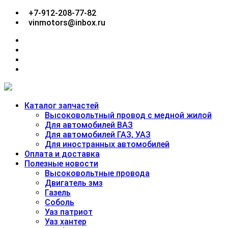
Перейти
+7-912-208-77-82
к
vinmotors@inbox.ru
содержимому
facebook
twitter
google
plus
linkedin
Каталог запчастей
Высоковольтный провод с медной жилой
Для автомобилей ВАЗ
Для автомобилей ГАЗ, УАЗ
Для иностранных автомобилей
Оплата и доставка
Полезные новости
Высоковольтные провода
Двигатель змз
Газель
Соболь
Уаз патриот
Уаз хантер