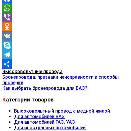
Facebook
WhatsApp
Viber
Odnoklassniki
VK
Skype
Telegram
Высоковольтные провода
Отправить
Навигация
Бронепровода: признаки неисправности и способы
проверки
Как выбрать бронепровода для ВАЗ?
по
Категории товаров
записям
Высоковольтный провод с медной жилой
Для автомобилей ВАЗ
Для автомобилей ГАЗ, УАЗ
Для иностранных автомобилей