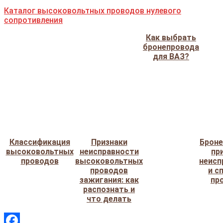
Каталог высоковольтных проводов нулевого
сопротивления
Как выбрать
бронепровода
для ВАЗ?
Классификация
Признаки
Броне
высоковольтных
неисправности
пр
проводов
высоковольтных
неисп
проводов
и с
зажигания: как
пр
распознать и
что делать