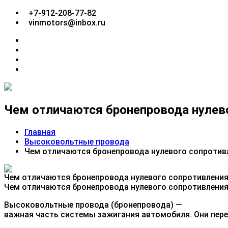
Перейти
+7-912-208-77-82
к
vinmotors@inbox.ru
содержимому
facebook
twitter
google
plus
linkedin
Чем отличаются бронепровода нулево
Главная
Высоковольтные провода
Чем отличаются бронепровода нулевого сопротивл
Чем отличаются бронепровода нулевого сопротивления
Высоковольтные провода (бронепровода) —
важная часть системы зажигания автомобиля. Они пере