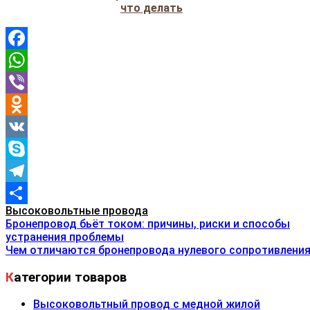
что делать
Facebook
WhatsApp
Viber
Odnoklassniki
VK
Skype
Telegram
Высоковольтные провода
Отправить
Навигация
Бронепровод бьёт током: причины, риски и способы
устранения проблемы
Чем отличаются бронепровода нулевого сопротивления
по
Категории товаров
записям
Высоковольтный провод с медной жилой