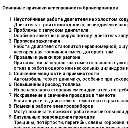
Основные признаки неисправности бронепроводов
Неустойчивая работа двигателя на холостом ход
Двигатель «троит» или «двоит», периодически вз
Проблемы с запуском двигателя
Особенно заметны в сырую погоду: двигатель запу
Пропуски зажигания
Работа двигателя становится неравномерной, ощ
несгоревшая топливная смесь догорает там.
Провалы и рывки при разгоне
При нажатии на педаль газа вместо плавного уско
отказ в работе одного или нескольких цилиндров и
Снижение мощности и приёмистости
Автомобиль теряет динамику, особенно при ускор
Повышенный расход топлива
Из‑за неполного сгорания смеси двигатель потреб
Искривление и свечение проводов в темноте
Если запустить двигатель в темноте и открыть кап
Помехи в работе электроприборов
Могут возникать помехи в работе магнитолы или д
Визуальные повреждения проводов
Трещины, потёртости, перегибы, следы коррозии 
всё это говорит о нарушении изоляции и утечке то