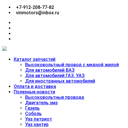
Перейти
+7-912-208-77-82
к
vinmotors@inbox.ru
содержимому
facebook
twitter
google
plus
linkedin
Каталог запчастей
Высоковольтный провод с медной жилой
Для автомобилей ВАЗ
Для автомобилей ГАЗ, УАЗ
Для иностранных автомобилей
Оплата и доставка
Полезные новости
Высоковольтные провода
Двигатель змз
Газель
Соболь
Уаз патриот
Уаз хантер