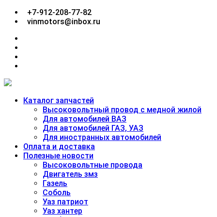
Перейти
+7-912-208-77-82
к
vinmotors@inbox.ru
содержимому
facebook
twitter
google
plus
linkedin
Каталог запчастей
Высоковольтный провод с медной жилой
Для автомобилей ВАЗ
Для автомобилей ГАЗ, УАЗ
Для иностранных автомобилей
Оплата и доставка
Полезные новости
Высоковольтные провода
Двигатель змз
Газель
Соболь
Уаз патриот
Уаз хантер