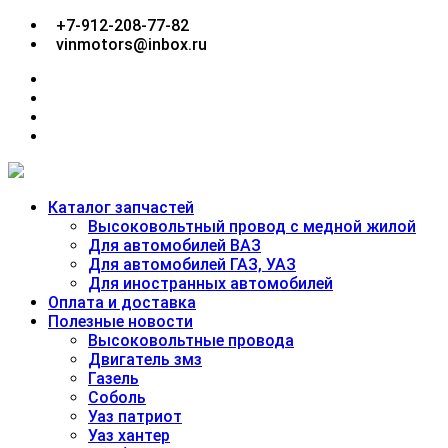
Перейти
+7-912-208-77-82
к
vinmotors@inbox.ru
содержимому
facebook
twitter
google
plus
linkedin
Каталог запчастей
Высоковольтный провод с медной жилой
Для автомобилей ВАЗ
Для автомобилей ГАЗ, УАЗ
Для иностранных автомобилей
Оплата и доставка
Полезные новости
Высоковольтные провода
Двигатель змз
Газель
Соболь
Уаз патриот
Уаз хантер