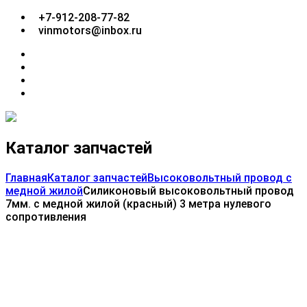
Перейти
+7-912-208-77-82
к
vinmotors@inbox.ru
содержимому
facebook
twitter
google
plus
linkedin
Каталог запчастей
Главная
Каталог запчастей
Высоковольтный провод с
медной жилой
Силиконовый высоковольтный провод
7мм. с медной жилой (красный) 3 метра нулевого
сопротивления