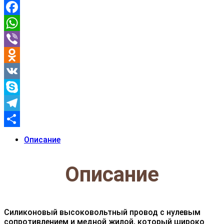
Facebook
WhatsApp
Viber
Odnoklassniki
VK
Skype
Telegram
Отправить
Описание
Описание
Силиконовый высоковольтный провод с нулевым
сопротивлением и медной жилой, который широко